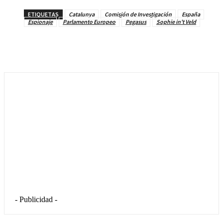
ETIQUETAS
Catalunya
Comisión de Investigación
España
Espionaje
Parlamento Europeo
Pegasus
Sophie in't Veld
- Publicidad -