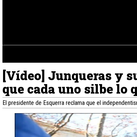
Registrarse / Unirse
jueves, 06 de ag
PENÍNSULA IBÉRICA
[Vídeo] Junqueras y s
que cada uno silbe lo 
El presidente de Esquerra reclama que el independentism