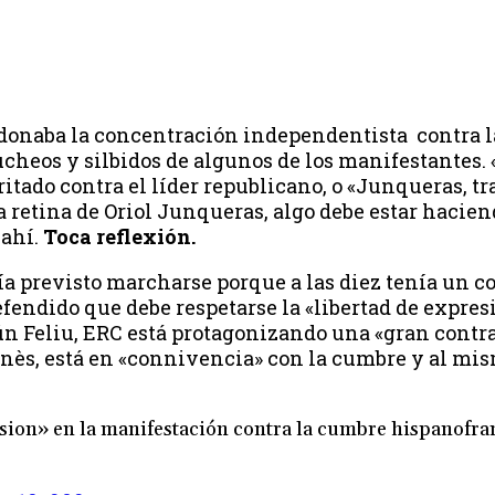
ndonaba la concentración independentista contra 
ucheos y silbidos de algunos de los manifestantes. 
itado contra el líder republicano, o «Junqueras, tra
la retina de Oriol Junqueras, algo debe estar haci
 ahí.
Toca reflexión.
ía previsto marcharse porque a las diez tenía un 
defendido que debe respetarse la «libertad de expres
gún Feliu, ERC está protagonizando una «gran contr
gonès, está en «connivencia» con la cumbre y al mi
sion» en la manifestación contra la cumbre hispanofra