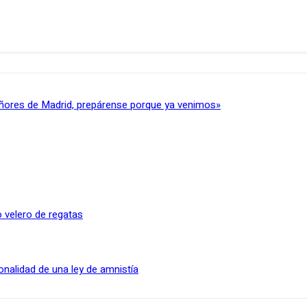
ñores de Madrid, prepárense porque ya venimos»
 velero de regatas
onalidad de una ley de amnistía