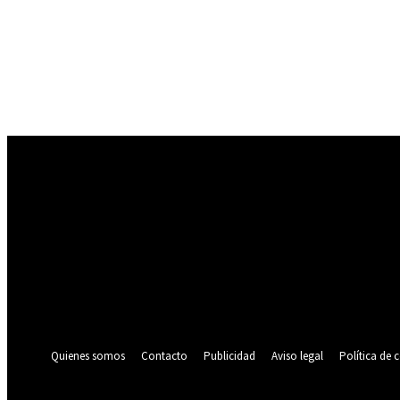
Registrarse
¡Bienvenido! Ingresa en tu cuenta
tu nombre de usuario
tu contraseña
¿Olvidaste tu contraseña? consigue ayuda
Política de privacidad
Recuperación de contraseña
Recupera tu contraseña
tu correo electrónico
Se te ha enviado una contraseña por correo electrónico.
Quienes somos
Contacto
Publicidad
Aviso legal
Política de 