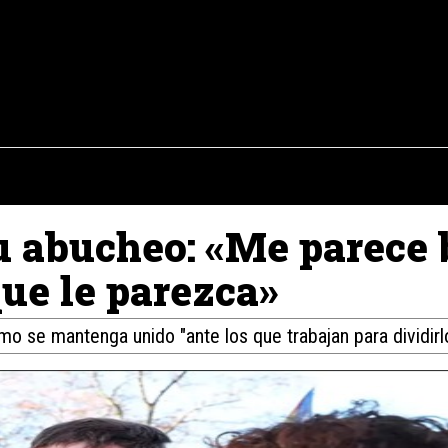
osto del 2026
OPINIÓN
INTERNACIONAL
REPORTAJES
ENTR
u abucheo: «Me parece 
que le parezca»
o se mantenga unido "ante los que trabajan para dividirlo