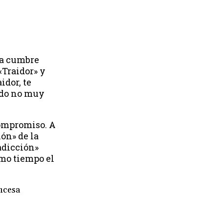
la cumbre
«Traidor» y
idor, te
endo no muy
compromiso. A
ión» de la
adicción»
smo tiempo el
ncesa