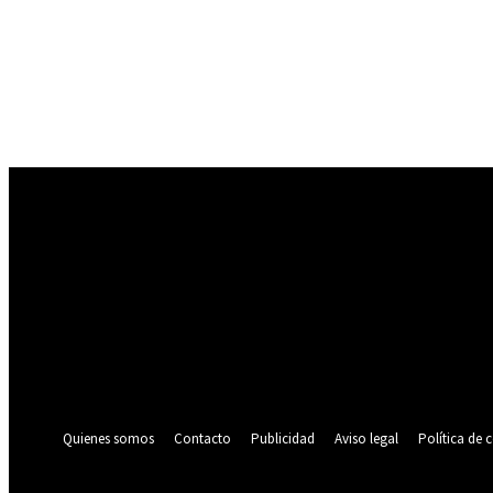
Registrarse
¡Bienvenido! Ingresa en tu cuenta
tu nombre de usuario
tu contraseña
¿Olvidaste tu contraseña? consigue ayuda
Política de privacidad
Recuperación de contraseña
Recupera tu contraseña
tu correo electrónico
Se te ha enviado una contraseña por correo electrónico.
Quienes somos
Contacto
Publicidad
Aviso legal
Política de 