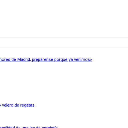
ñores de Madrid, prepárense porque ya venimos»
 velero de regatas
onalidad de una ley de amnistía