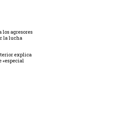
a los agresores
r la lucha
terior explica
e «especial