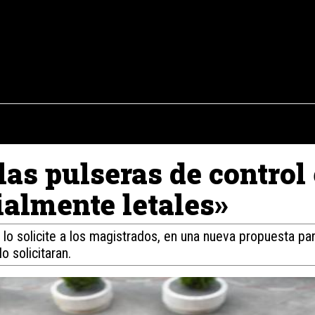
osto del 2026
OPINIÓN
INTERNACIONAL
REPORTAJES
ENTR
las pulseras de control 
ialmente letales»
en lo solicite a los magistrados, en una nueva propuesta pa
o solicitaran.