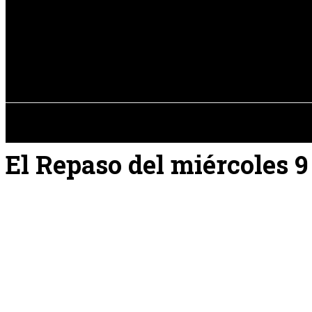
Registrarse / Unirse
sábado, 08 de ag
PENÍNSULA IBÉRICA
El Repaso del miércoles 