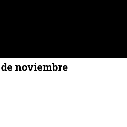
osto del 2026
OPINIÓN
INTERNACIONAL
REPORTAJES
ENTR
9 de noviembre