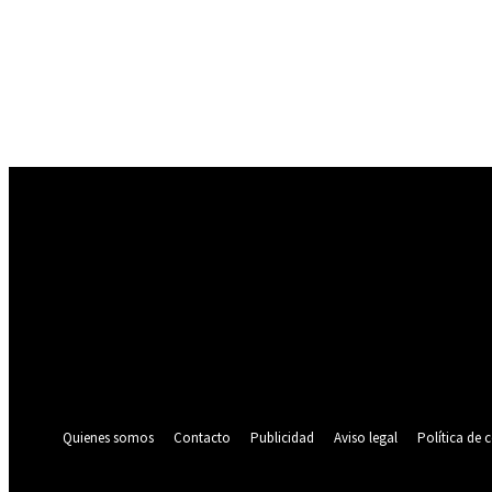
Registrarse
¡Bienvenido! Ingresa en tu cuenta
tu nombre de usuario
tu contraseña
¿Olvidaste tu contraseña? consigue ayuda
Política de privacidad
Recuperación de contraseña
Recupera tu contraseña
tu correo electrónico
Se te ha enviado una contraseña por correo electrónico.
Quienes somos
Contacto
Publicidad
Aviso legal
Política de 