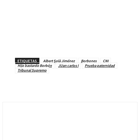
ETIQUETAS
Albert Solà Jiménez
Borbones
CNI
Hijo bastardo Borbón
JUan carlos I
Prueba paternidad
Tribunal Supremo