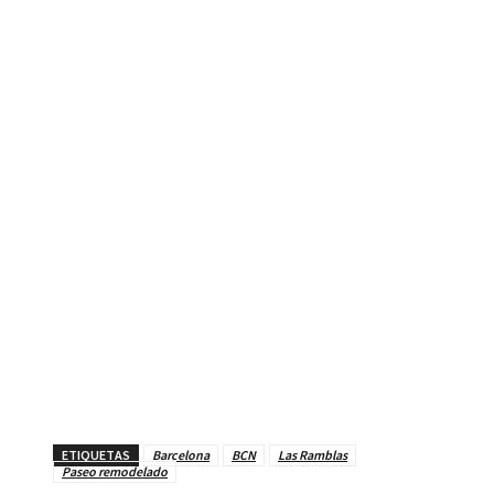
ETIQUETAS
Barcelona
BCN
Las Ramblas
Paseo remodelado