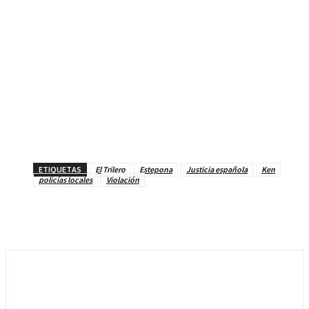
ETIQUETAS
El Trilero
Estepona
Justicia española
Ken
policías locales
Violación