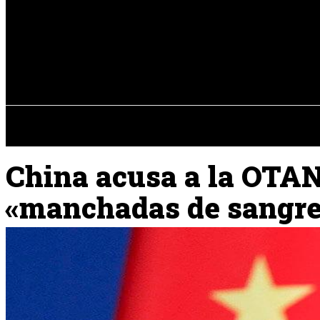
Registrarse / Unirse
jueves, 06 de ag
PENÍNSULA IBÉRICA
China acusa a la OTAN
«manchadas de sangre