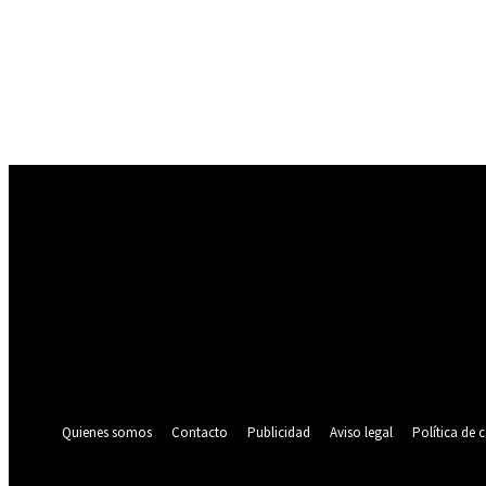
Registrarse
¡Bienvenido! Ingresa en tu cuenta
tu nombre de usuario
tu contraseña
¿Olvidaste tu contraseña? consigue ayuda
Política de privacidad
Recuperación de contraseña
Recupera tu contraseña
tu correo electrónico
Se te ha enviado una contraseña por correo electrónico.
Quienes somos
Contacto
Publicidad
Aviso legal
Política de 