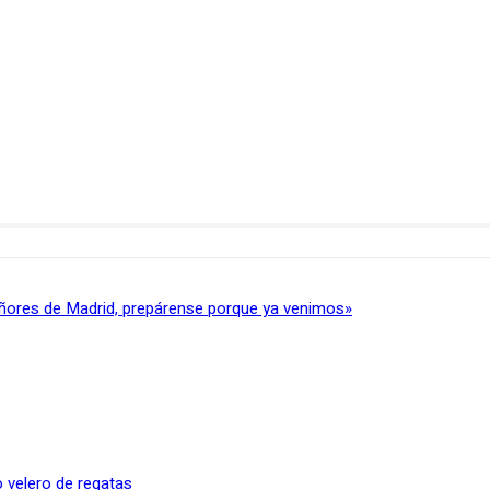
ñores de Madrid, prepárense porque ya venimos»
 velero de regatas