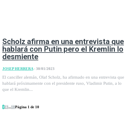
Scholz afirma en una entrevista que
hablará con Putin pero el Kremlin lo
desmiente
JOSEP HERRERA
-
30/01/2023
El canciller alemán, Olaf Scholz, ha afirmado en una entrevista que
hablará próximamente con el presidente ruso, Vladimir Putin, a lo
que el Kremlin...
1
2
3
...
10
Página 1 de 10