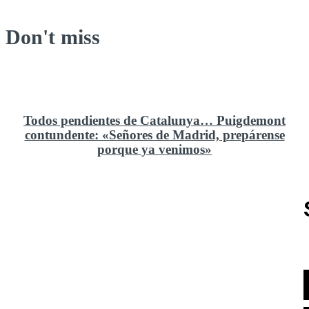
Don't miss
Todos pendientes de Catalunya… Puigdemont
contundente: «Señores de Madrid, prepárense
porque ya venimos»
Rusia y el cambio geoestratégico en África
El ministerio de Defensa no ha querido comprar al
Rey un nuevo velero de regatas