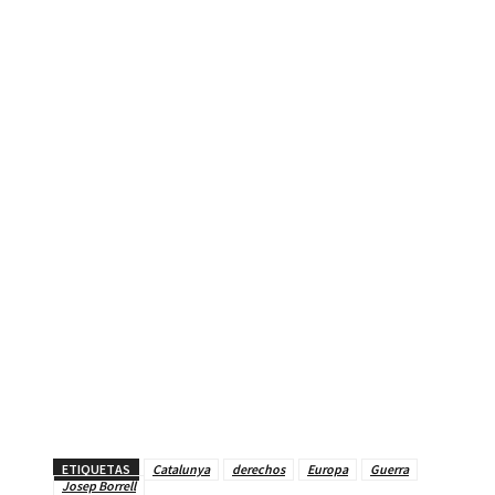
ETIQUETAS
Catalunya
derechos
Europa
Guerra
Josep Borrell