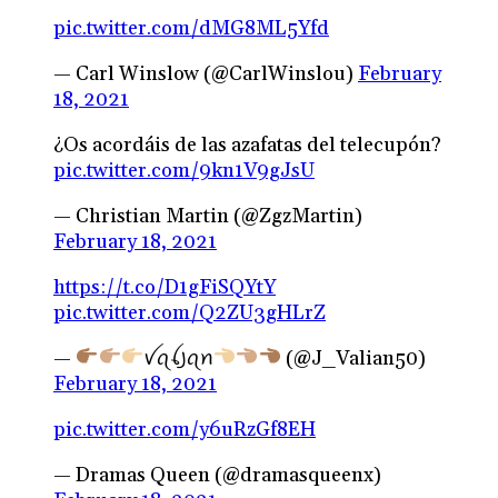
pic.twitter.com/dMG8ML5Yfd
— Carl Winslow (@CarlWinslou)
February
18, 2021
¿Os acordáis de las azafatas del telecupón?
pic.twitter.com/9kn1V9gJsU
— Christian Martin (@ZgzMartin)
February 18, 2021
https://t.co/D1gFiSQYtY
pic.twitter.com/Q2ZU3gHLrZ
—
ꪜꪖꪶ꠸ꪖꪀ
(@J_Valian50)
February 18, 2021
pic.twitter.com/y6uRzGf8EH
— Dramas Queen (@dramasqueenx)