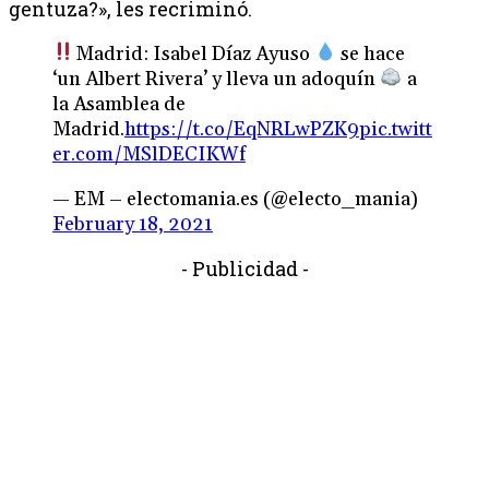
gentuza?», les recriminó.
Madrid: Isabel Díaz Ayuso
se hace
‘un Albert Rivera’ y lleva un adoquín
a
la Asamblea de
Madrid.
https://t.co/EqNRLwPZK9
pic.twitt
er.com/MSlDECIKWf
— EM – electomania.es (@electo_mania)
February 18, 2021
- Publicidad -