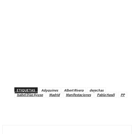
ETIQUETAS
Adoquines
Albert Rivera
derechas
Isabel Díaz Ayuso
Madrid
Manifestaciones
Pabla Hasél
PP