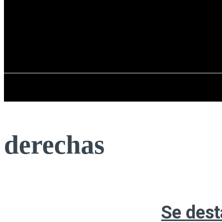
Registrarse / Unirse
viernes, 07 de ag
PENÍNSULA IBÉRICA
derechas
Se dest