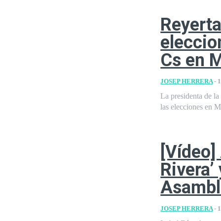
Reyerta
eleccio
Cs en M
JOSEP HERRERA
-
1
La presidenta de l
las elecciones en M
[Vídeo]
Rivera’ 
Asambl
JOSEP HERRERA
-
1