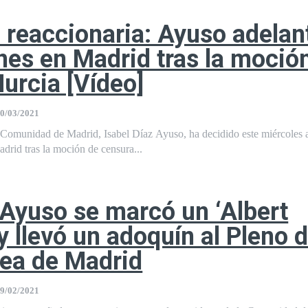
 reaccionaria: Ayuso adelan
nes en Madrid tras la moció
urcia [Vídeo]
0/03/2021
a Comunidad de Madrid, Isabel Díaz Ayuso, ha decidido este miércoles 
adrid tras la moción de censura...
 Ayuso se marcó un ‘Albert
y llevó un adoquín al Pleno d
ea de Madrid
9/02/2021