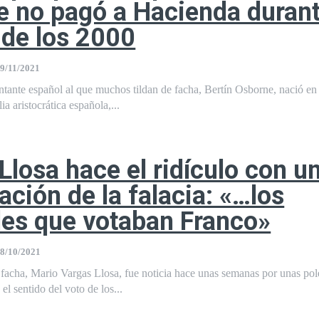
 no pagó a Hacienda durant
de los 2000
9/11/2021
ntante español al que muchos tildan de facha, Bertín Osborne, nació e
ia aristocrática española,...
Llosa hace el ridículo con u
ción de la falacia: «…los
es que votaban Franco»
8/10/2021
es facha, Mario Vargas Llosa, fue noticia hace unas semanas por unas po
el sentido del voto de los...