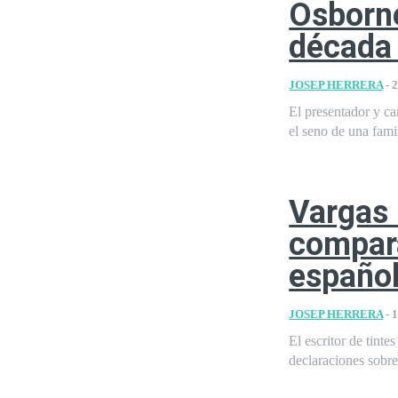
Osborne
década 
JOSEP HERRERA
-
2
El presentador y ca
el seno de una famil
Vargas 
compara
español
JOSEP HERRERA
-
1
El escritor de tint
declaraciones sobre 