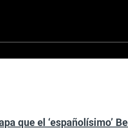
osto del 2026
OPINIÓN
INTERNACIONAL
REPORTAJES
ENTR
apa que el ‘españolísimo’ Be