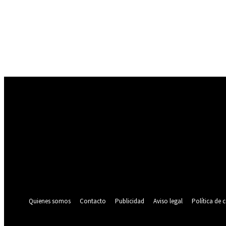
Registrarse
¡Bienvenido! Ingresa en tu cuenta
tu nombre de usuario
tu contraseña
¿Olvidaste tu contraseña? consigue ayuda
Política de privacidad
Recuperación de contraseña
Recupera tu contraseña
tu correo electrónico
Se te ha enviado una contraseña por correo electrónico.
Quienes somos
Contacto
Publicidad
Aviso legal
Política de 