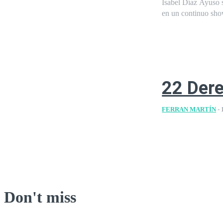
Isabel Díaz Ayuso 
en un continuo show
22 Der
FERRAN MARTÍN
-
Don't miss