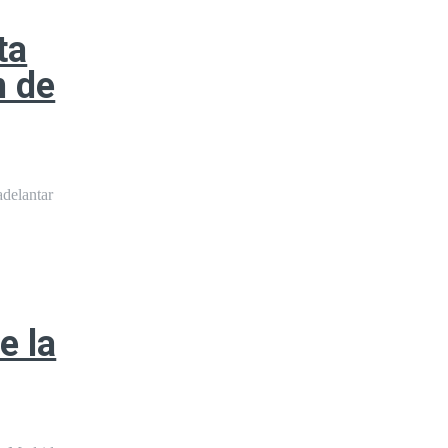
ta
n de
adelantar
e la