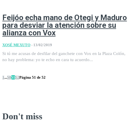
Feijóo echa mano de Otegi y Maduro
para desviar la atención sobre su
alianza con Vox
XOSÉ MEXUTO
-
13/02/2019
Si tú me acusas de desfilar del ganchete con Vox en la Plaza Colón,
no hay problema: yo te echo en cara tu acuerdo...
1
...
50
51
52
Página 51 de 52
Don't miss