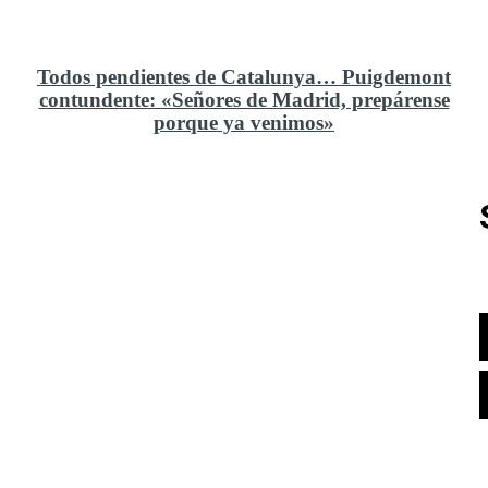
Todos pendientes de Catalunya… Puigdemont
contundente: «Señores de Madrid, prepárense
porque ya venimos»
Rusia y el cambio geoestratégico en África
El ministerio de Defensa no ha querido comprar al
Rey un nuevo velero de regatas