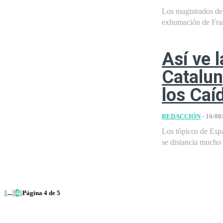
Los magistrados de
exhumación de Franc
Así ve 
Catalun
los Caí
REDACCIÓN
-
16/08
Los tópicos de Esp
se distancia mucho d
1
...
3
4
5
Página 4 de 5