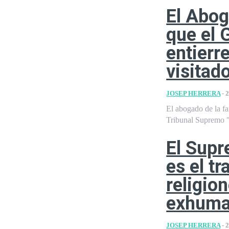
El Abog
que el 
entierr
visitado
JOSEP HERRERA
-
2
El abogado de la fa
Tribunal Supremo "h
El Sup
es el t
religio
exhuma
JOSEP HERRERA
-
2