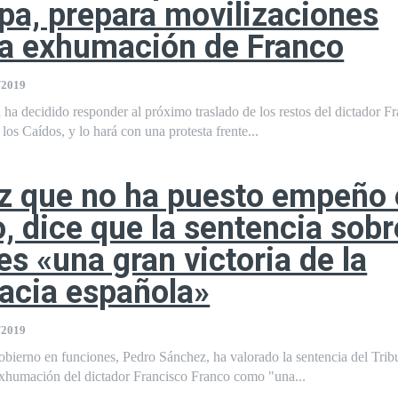
pa, prepara movilizaciones
la exhumación de Franco
/2019
ha decidido responder al próximo traslado de los restos del dictador F
los Caídos, y lo hará con una protesta frente...
z que no ha puesto empeño 
, dice que la sentencia sobr
es «una gran victoria de la
acia española»
/2019
obierno en funciones, Pedro Sánchez, ha valorado la sentencia del Trib
xhumación del dictador Francisco Franco como "una...