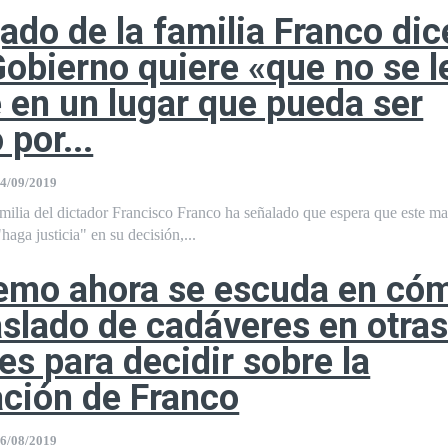
ado de la familia Franco dic
Gobierno quiere «que no se l
e en un lugar que pueda ser
 por...
4/09/2019
milia del dictador Francisco Franco ha señalado que espera que este mar
aga justicia" en su decisión,...
remo ahora se escuda en có
raslado de cadáveres en otra
nes para decidir sobre la
ción de Franco
6/08/2019