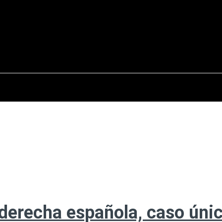
osto del 2026
OPINIÓN
INTERNACIONAL
REPORTAJES
ENTR
aderecha española, caso úni