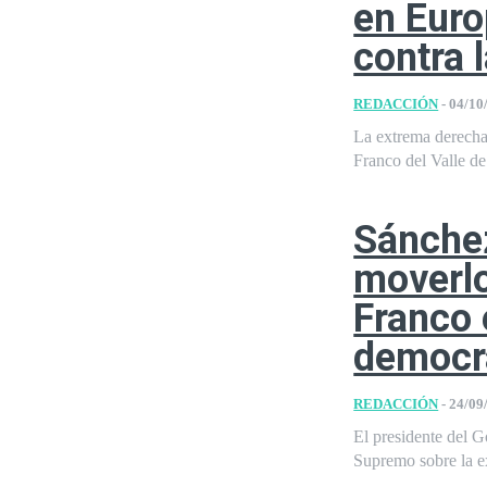
en Euro
contra 
REDACCIÓN
-
04/10
La extrema derecha 
Franco del Valle de 
Sánche
moverlo
Franco 
democr
REDACCIÓN
-
24/09
El presidente del G
Supremo sobre la e