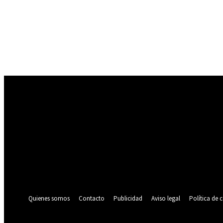
Registrarse
¡Bienvenido! Ingresa en tu cuenta
tu nombre de usuario
tu contraseña
¿Olvidaste tu contraseña? consigue ayuda
Política de privacidad
Recuperación de contraseña
Recupera tu contraseña
tu correo electrónico
Se te ha enviado una contraseña por correo electrónico.
Quienes somos
Contacto
Publicidad
Aviso legal
Política de 