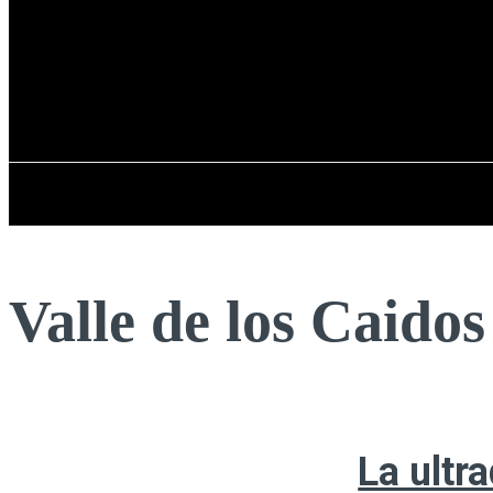
Registrarse / Unirse
jueves, 06 de ag
PENÍNSULA IBÉRICA
Valle de los Caidos
La ultr