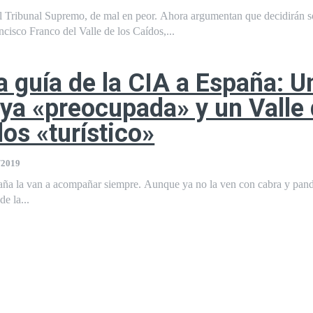
l Tribunal Supremo, de mal en peor. Ahora argumentan que decidirán s
isco Franco del Valle de los Caídos,...
la guía de la CIA a España: U
ya «preocupada» y un Valle
dos «turístico»
/2019
aña la van a acompañar siempre. Aunque ya no la ven con cabra y pand
e la...