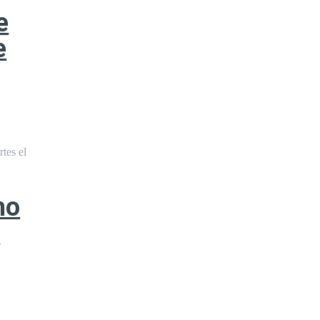
e
e
tes el
mo
s