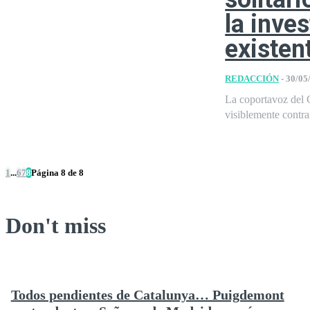
la inve
existen
REDACCIÓN
-
30/05
La coportavoz del 
visiblemente contra
1
...
6
7
8
Página 8 de 8
Don't miss
Todos pendientes de Catalunya… Puigdemont