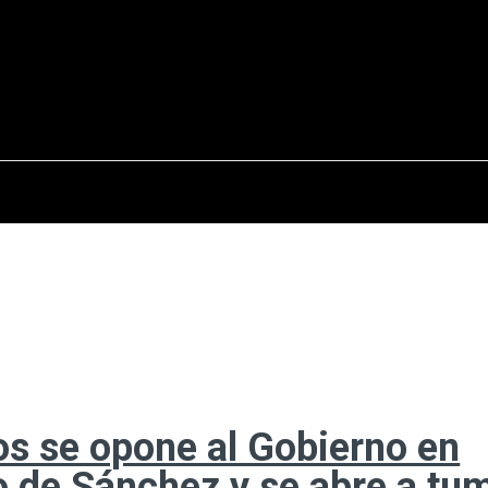
osto del 2026
OPINIÓN
INTERNACIONAL
REPORTAJES
ENTR
s se opone al Gobierno en
io de Sánchez y se abre a tu