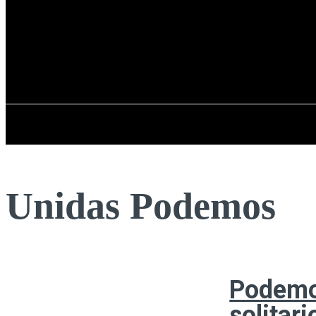
Registrarse / Unirse
jueves, 06 de ag
PENÍNSULA IBÉRICA
Unidas Podemos
Podemo
solitar