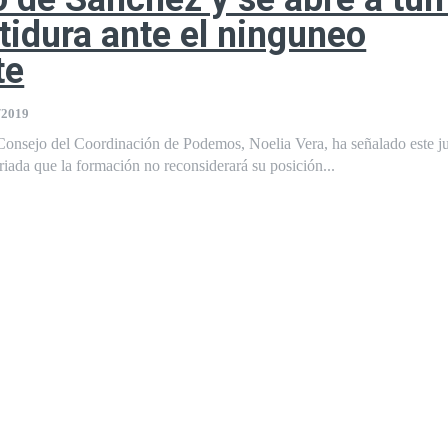
stidura ante el ninguneo
te
/2019
Consejo del Coordinación de Podemos, Noelia Vera, ha señalado este j
riada que la formación no reconsiderará su posición...