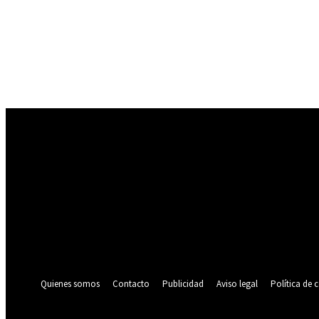
Registrarse
¡Bienvenido! Ingresa en tu cuenta
tu nombre de usuario
tu contraseña
¿Olvidaste tu contraseña? consigue ayuda
Política de privacidad
Recuperación de contraseña
Recupera tu contraseña
tu correo electrónico
Se te ha enviado una contraseña por correo electrónico.
Quienes somos
Contacto
Publicidad
Aviso legal
Política de 