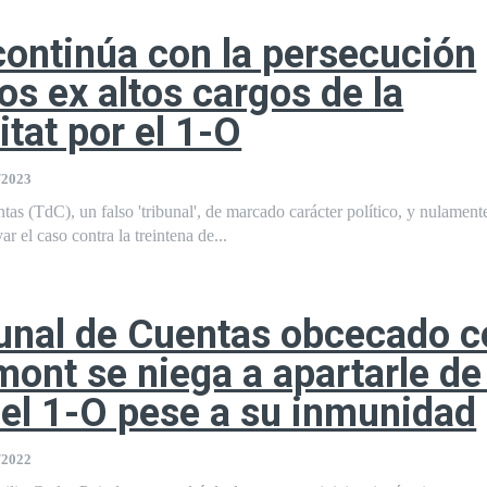
continúa con la persecución
los ex altos cargos de la
itat por el 1-O
/2023
tas (TdC), un falso 'tribunal', de marcado carácter político, y nulamente
r el caso contra la treintena de...
unal de Cuentas obcecado c
ont se niega a apartarle de 
el 1-O pese a su inmunidad
/2022