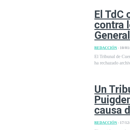
El TdC 
contra 
General
REDACCIÓN
-
10/01
El Tribunal de Cuen
ha rechazado archiva
Un Trib
Puigdem
causa d
REDACCIÓN
-
17/12