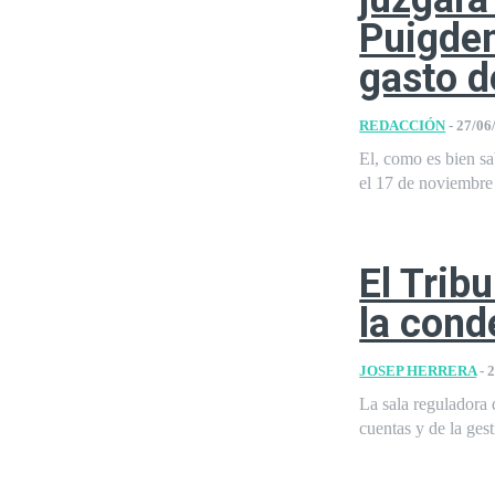
Puigdem
gasto d
REDACCIÓN
-
27/06
El, como es bien sa
el 17 de noviembre 
El Trib
la cond
JOSEP HERRERA
-
2
La sala reguladora 
cuentas y de la ges