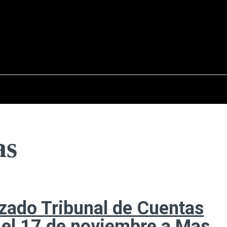
sto del 2026
OPINIÓN
INTERNACIONAL
REPORTAJES
ENTR
as
tizado Tribunal de Cuentas
 el 17 de noviembre a Mas,