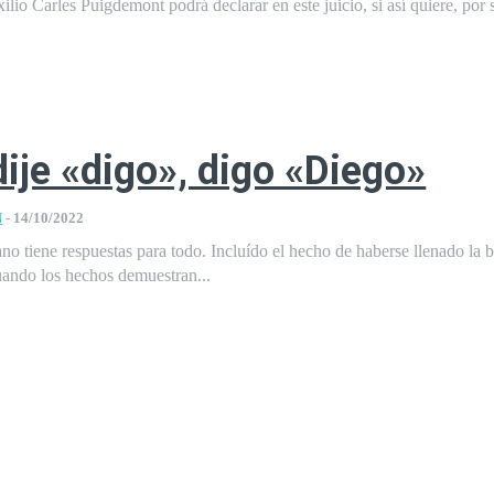
xilio Carles Puigdemont podrá declarar en este juicio, si así quiere, por 
ije «digo», digo «Diego»
N
-
14/10/2022
lano tiene respuestas para todo. Incluído el hecho de haberse llenado la 
uando los hechos demuestran...