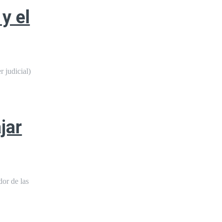
y el
 judicial)
jar
dor de las