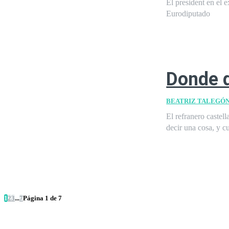
El president en el e
Eurodiputado
Donde d
BEATRIZ TALEGÓ
El refranero castel
decir una cosa, y c
1
2
3
...
7
Página 1 de 7