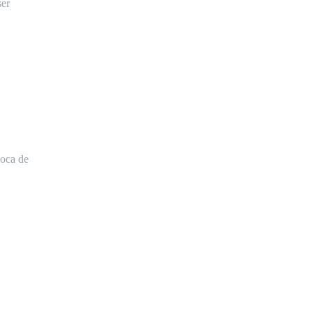
ser
boca de