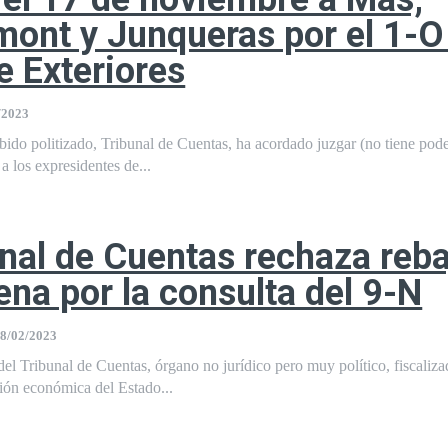
ont y Junqueras por el 1-O 
e Exteriores
/2023
bido politizado, Tribunal de Cuentas, ha acordado juzgar (no tiene poder
a los expresidentes de...
unal de Cuentas rechaza reba
ena por la consulta del 9-N
8/02/2023
del Tribunal de Cuentas, órgano no jurídico pero muy político, fiscaliza
tión económica del Estado...