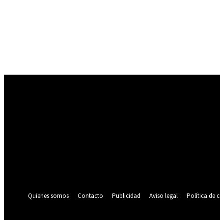
Registrarse
¡Bienvenido! Ingresa en tu cuenta
tu nombre de usuario
tu contraseña
¿Olvidaste tu contraseña? consigue ayuda
Política de privacidad
Recuperación de contraseña
Recupera tu contraseña
tu correo electrónico
Se te ha enviado una contraseña por correo electrónico.
Quienes somos
Contacto
Publicidad
Aviso legal
Política de 