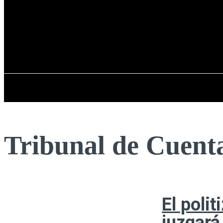
Registrarse / Unirse
lunes, 10 de ago
PENÍNSULA IBÉRICA
Tribunal de Cuent
El poli
juzgará