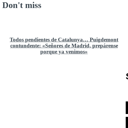
Don't miss
Todos pendientes de Catalunya… Puigdemont
contundente: «Señores de Madrid, prepárense
porque ya venimos»
Rusia y el cambio geoestratégico en África
El ministerio de Defensa no ha querido comprar al
Rey un nuevo velero de regatas