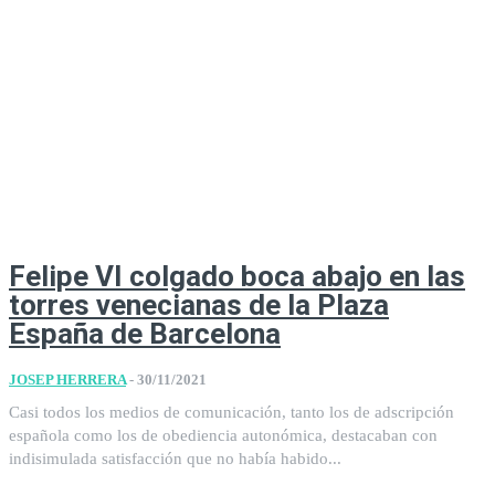
Felipe VI colgado boca abajo en las
torres venecianas de la Plaza
España de Barcelona
JOSEP HERRERA
-
30/11/2021
Casi todos los medios de comunicación, tanto los de adscripción
española como los de obediencia autonómica, destacaban con
indisimulada satisfacción que no había habido...