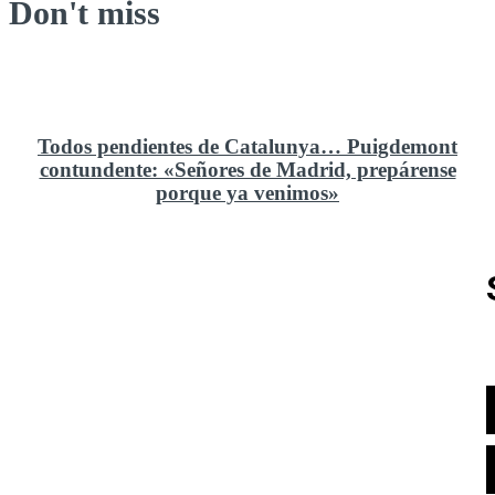
Don't miss
Todos pendientes de Catalunya… Puigdemont
contundente: «Señores de Madrid, prepárense
porque ya venimos»
Rusia y el cambio geoestratégico en África
El ministerio de Defensa no ha querido comprar al
Rey un nuevo velero de regatas