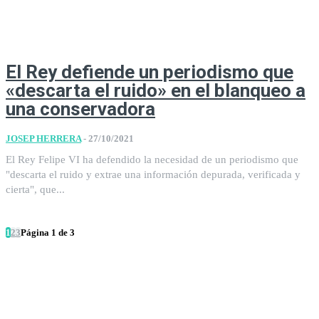
El Rey defiende un periodismo que
«descarta el ruido» en el blanqueo a
una conservadora
JOSEP HERRERA
-
27/10/2021
El Rey Felipe VI ha defendido la necesidad de un periodismo que
"descarta el ruido y extrae una información depurada, verificada y
cierta", que...
1
2
3
Página 1 de 3