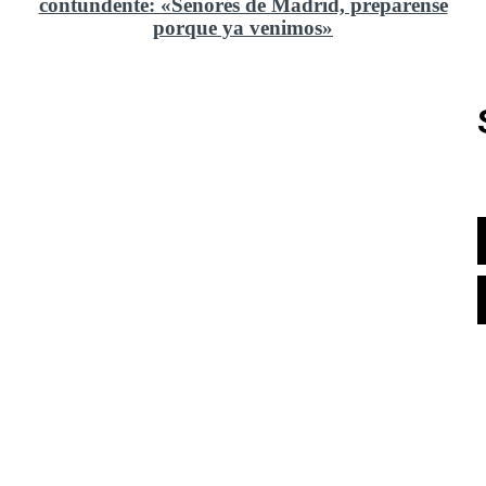
contundente: «Señores de Madrid, prepárense
porque ya venimos»
Rusia y el cambio geoestratégico en África
El ministerio de Defensa no ha querido comprar al
Rey un nuevo velero de regatas