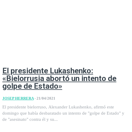
El presidente Lukashenko:
«Bielorrusia abortó un intento de
golpe de Estado»
JOSEP HERRERA
-
21/04/2021
El presidente bielorruso, Alexander Lukashenko, afirmó este
domingo que había desbaratado un intento de "golpe de Estado" y
de "asesinato" contra él y su...