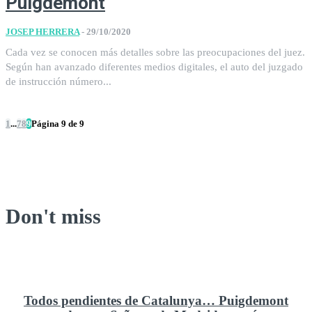
Puigdemont
JOSEP HERRERA
-
29/10/2020
Cada vez se conocen más detalles sobre las preocupaciones del juez.
Según han avanzado diferentes medios digitales, el auto del juzgado
de instrucción número...
1
...
7
8
9
Página 9 de 9
Don't miss
Todos pendientes de Catalunya… Puigdemont