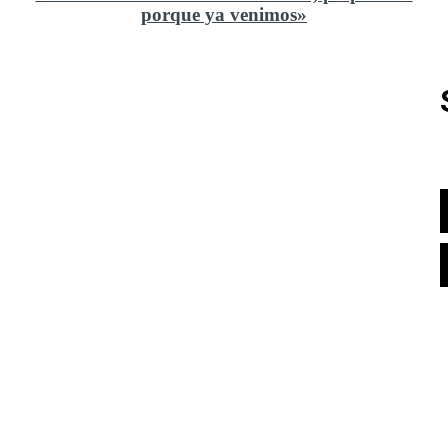
porque ya venimos»
Rusia y el cambio geoestratégico en África
El ministerio de Defensa no ha querido comprar al
Rey un nuevo velero de regatas