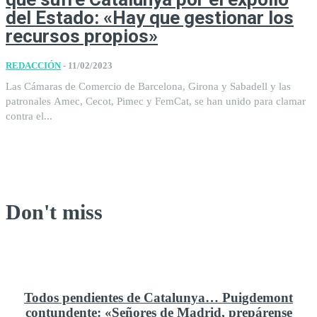
del Estado: «Hay que gestionar los
recursos propios»
REDACCIÓN
-
11/02/2023
Las Cámaras de Comercio de Barcelona, Girona y Sabadell y las
patronales Amec, Cecot, Pimec y FemCat, se han unido para clamar
contra el...
Don't miss
Todos pendientes de Catalunya… Puigdemont
contundente: «Señores de Madrid, prepárense