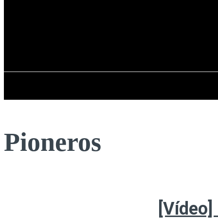
Registrarse / Unirse
sábado, 08 de ag
PENÍNSULA IBÉRICA
Pioneros
[Vídeo]