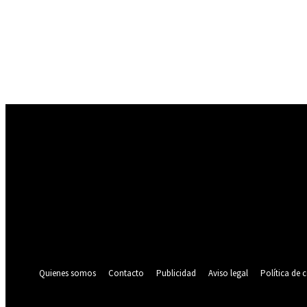
Registrarse
¡Bienvenido! Ingresa en tu cuenta
tu nombre de usuario
tu contraseña
¿Olvidaste tu contraseña? consigue ayuda
Política de privacidad
Recuperación de contraseña
Recupera tu contraseña
tu correo electrónico
Se te ha enviado una contraseña por correo electrónico.
Quienes somos
Contacto
Publicidad
Aviso legal
Política de 