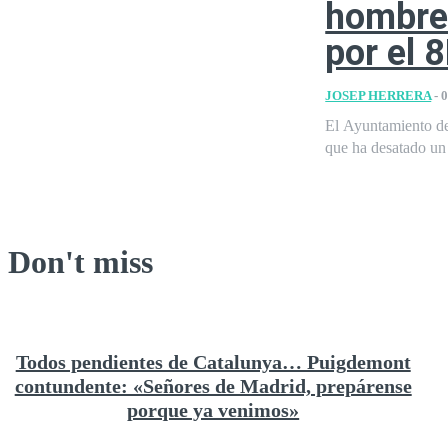
hombre
por el 
JOSEP HERRERA
-
0
El Ayuntamiento de
que ha desatado un a
Don't miss
Todos pendientes de Catalunya… Puigdemont
contundente: «Señores de Madrid, prepárense
porque ya venimos»