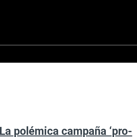
osto del 2026
OPINIÓN
INTERNACIONAL
REPORTAJES
ENTR
 La polémica campaña ‘pro-