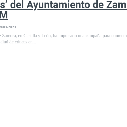
s’ del Ayuntamiento de Zam
8M
9/03/2023
 Zamora, en Castilla y León, ha impulsado una campaña para conmem
lud de críticas en...