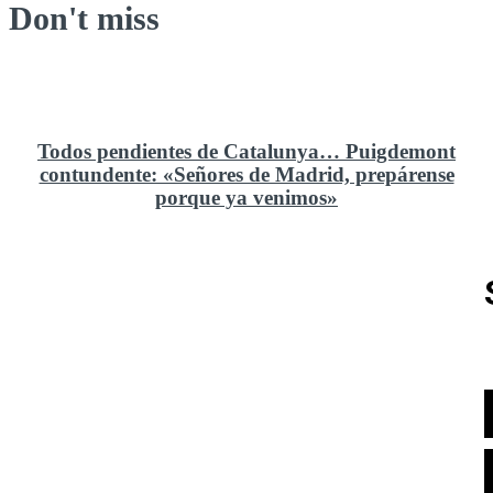
Don't miss
Todos pendientes de Catalunya… Puigdemont
contundente: «Señores de Madrid, prepárense
porque ya venimos»
Rusia y el cambio geoestratégico en África
El ministerio de Defensa no ha querido comprar al
Rey un nuevo velero de regatas