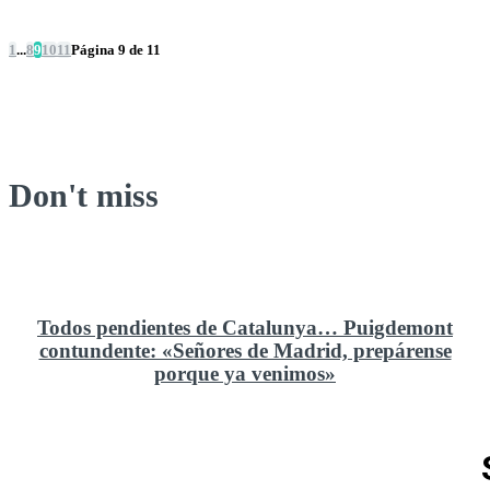
1
...
8
9
10
11
Página 9 de 11
Don't miss
Todos pendientes de Catalunya… Puigdemont
contundente: «Señores de Madrid, prepárense
porque ya venimos»
Rusia y el cambio geoestratégico en África