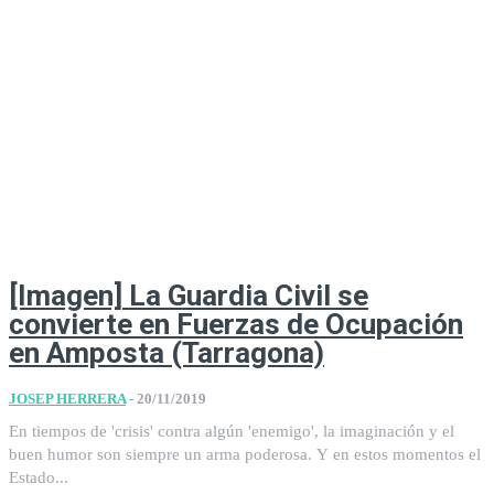
[Imagen] La Guardia Civil se
convierte en Fuerzas de Ocupación
en Amposta (Tarragona)
JOSEP HERRERA
-
20/11/2019
En tiempos de 'crisis' contra algún 'enemigo', la imaginación y el
buen humor son siempre un arma poderosa. Y en estos momentos el
Estado...