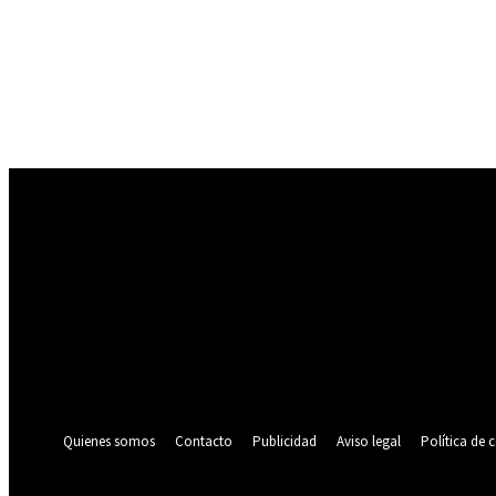
Registrarse
¡Bienvenido! Ingresa en tu cuenta
tu nombre de usuario
tu contraseña
¿Olvidaste tu contraseña? consigue ayuda
Política de privacidad
Recuperación de contraseña
Recupera tu contraseña
tu correo electrónico
Se te ha enviado una contraseña por correo electrónico.
Quienes somos
Contacto
Publicidad
Aviso legal
Política de 