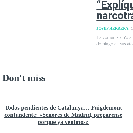
“Explíq
narcotr
JOSEP HERRERA
-
1
La comunista Yoland
domingo en sus ataq
Don't miss
Todos pendientes de Catalunya… Puigdemont
contundente: «Señores de Madrid, prepárense
porque ya venimos»