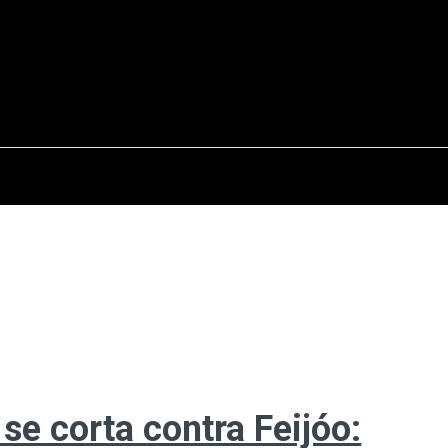
osto del 2026
OPINIÓN
INTERNACIONAL
REPORTAJES
ENTR
 se corta contra Feijóo: