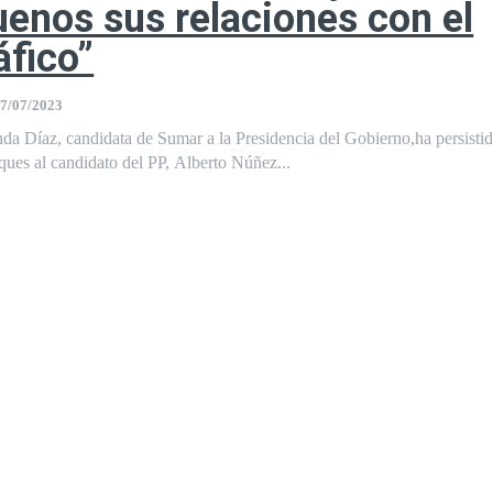
uenos sus relaciones con el
áfico”
7/07/2023
a Díaz, candidata de Sumar a la Presidencia del Gobierno,ha persistid
ues al candidato del PP, Alberto Núñez...