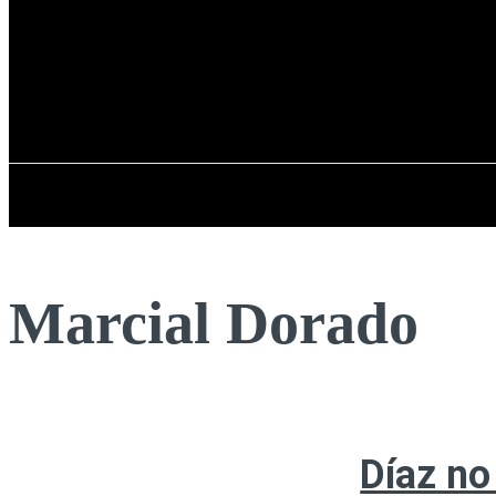
Registrarse / Unirse
jueves, 06 de ag
PENÍNSULA IBÉRICA
Marcial Dorado
Díaz no