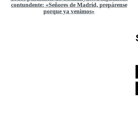
contundente: «Señores de Madrid, prepárense
porque ya venimos»
Rusia y el cambio geoestratégico en África
El ministerio de Defensa no ha querido comprar al
Rey un nuevo velero de regatas