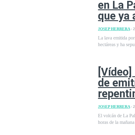
en La P
que ya 
JOSEP HERRERA
-
2
La lava emitida por
hectáreas y ha sepu
[Vídeo]
de emit
repenti
JOSEP HERRERA
-
2
El volcán de La Pa
horas de la mañana 