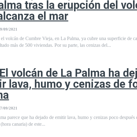
alma tras la erupción del vo
alcanza el mar
9/09/2021
 el volcán de Cumbre Vieja, en La Palma, ya cubre una superficie de c
ltado más de 500 viviendas. Por su parte, las cenizas del...
 El volcán de La Palma ha de
ir lava, humo y cenizas de 
na
7/09/2021
lma parece que ha dejado de emitir lava, humo y cenizas poco después 
(hora canaria) de este...