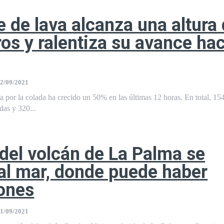
te de lava alcanza una altura
os y ralentiza su avance hac
2/09/2021
rta por la colada ha crecido un 50% en las últimas 12 horas. En total, 15
das y 320...
 del volcán de La Palma se
al mar, donde puede haber
ones
1/09/2021