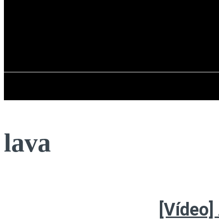
Registrarse / Unirse
jueves, 06 de ag
PENÍNSULA IBÉRICA
lava
[Vídeo]