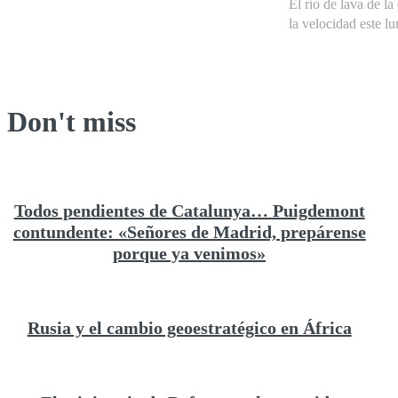
El río de lava de l
la velocidad este lu
Don't miss
Todos pendientes de Catalunya… Puigdemont
contundente: «Señores de Madrid, prepárense
porque ya venimos»
Rusia y el cambio geoestratégico en África