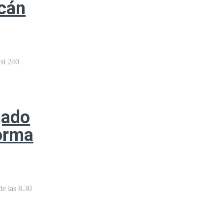
lcán
asi 240
jado
forma
de las 8.30