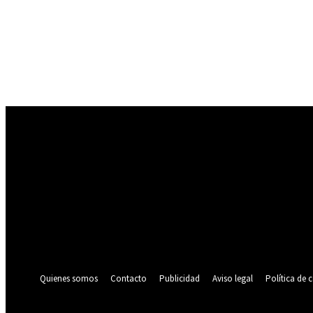
Registrarse
¡Bienvenido! Ingresa en tu cuenta
tu nombre de usuario
tu contraseña
¿Olvidaste tu contraseña? consigue ayuda
Política de privacidad
Recuperación de contraseña
Recupera tu contraseña
tu correo electrónico
Se te ha enviado una contraseña por correo electrónico.
Quienes somos
Contacto
Publicidad
Aviso legal
Política de 