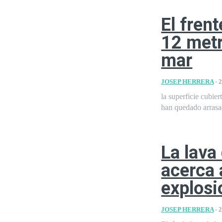
El fren
12 metr
mar
JOSEP HERRERA
-
2
la superficie cubie
han quedado arrasa
La lava
acerca 
explosi
JOSEP HERRERA
-
2