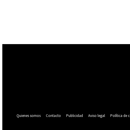
Registrarse
¡Bienvenido! Ingresa en tu cuenta
tu nombre de usuario
tu contraseña
¿Olvidaste tu contraseña? consigue ayuda
Política de privacidad
Recuperación de contraseña
Recupera tu contraseña
tu correo electrónico
Se te ha enviado una contraseña por correo electrónico.
Quienes somos
Contacto
Publicidad
Aviso legal
Política de 