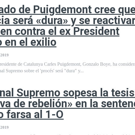
ado de Puigdemont cree que
ia será «dura» y se reactivar
en contra el ex President
 en el exilio
/2019
residente de Catalunya Carles Puigdemont, Gonzalo Boye, ha consider
nal Supremo sobre el 'procés' será "dura" y...
unal Supremo sopesa la tesis
iva de rebelión» en la senten
o farsa al 1-O
/2019