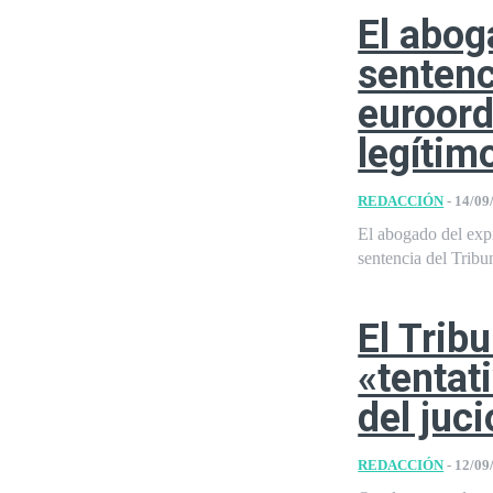
El abog
sentenc
euroord
legítimo
REDACCIÓN
-
14/09
El abogado del exp
sentencia del Tribu
El Trib
«tentat
del juci
REDACCIÓN
-
12/09