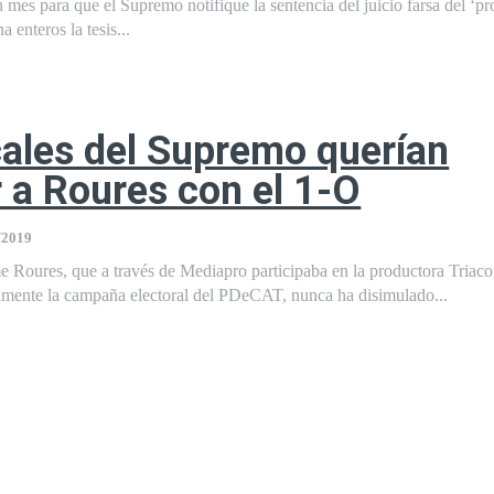
es para que el Supremo notifique la sentencia del juicio farsa del ‘pr
a enteros la tesis...
cales del Supremo querían
 a Roures con el 1-O
/2019
 Roures, que a través de Mediapro participaba en la productora Triaco
almente la campaña electoral del PDeCAT, nunca ha disimulado...