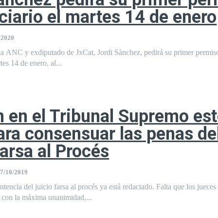
ciario el martes 14 de enero
/2020
 de JxCat, Jordi Sànchez, pedirá su primer permiso
penitenciario el martes 14 de enero, al...
 en el Tribunal Supremo es
ara consensuar las penas de
farsa al Procés
7/10/2019
ntencia del juicio farsa al procés ya está redactado. Falta que los jueces
con la máxima unanimidad,...