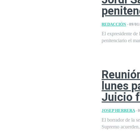
peniten
REDACCIÓN
-
09/01
El expresidente de la ANC y exdiputado
Reunión
lunes p
Juicio 
JOSEP HERRERA
-
0
El borrador de la se
Supremo acuerden, 