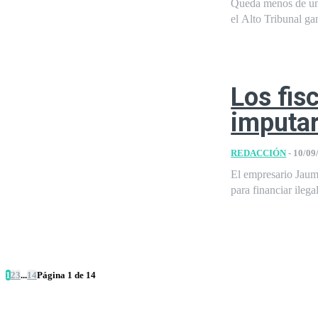
Queda menos de un m
el Alto Tribunal gan
Los fis
imputar
REDACCIÓN
-
10/09
El empresario Jaume
para financiar ileg
1
2
3
...
14
Página 1 de 14