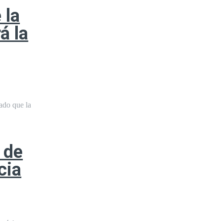
 la
á la
ado que la
 de
cia