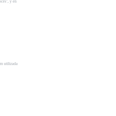
océs’, y en
m utilizada