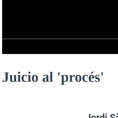
Registrarse / Unirse
viernes, 07 de ag
PENÍNSULA IBÉRICA
Juicio al 'procés'
Jordi S