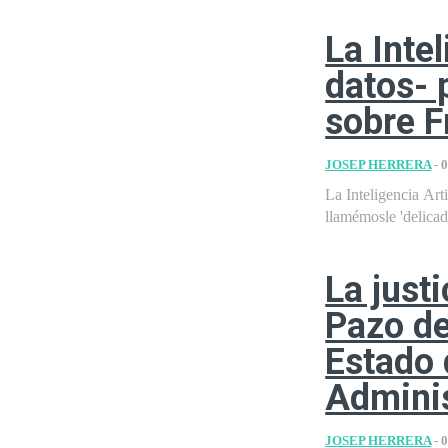
La Intel
datos- 
sobre F
JOSEP HERRERA
-
0
La Inteligencia Art
llamémosle 'delicad
La just
Pazo de
Estado 
Admini
JOSEP HERRERA
-
0