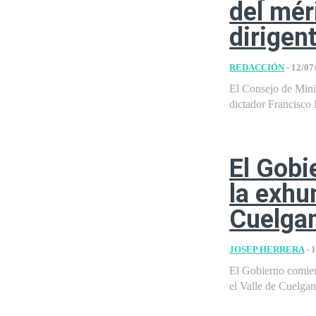
del méri
dirigen
REDACCIÓN
-
12/07
El Consejo de Minis
dictador Francisco F
El Gobi
la exhu
Cuelga
JOSEP HERRERA
-
1
El Gobierno comienz
el Valle de Cuelgam