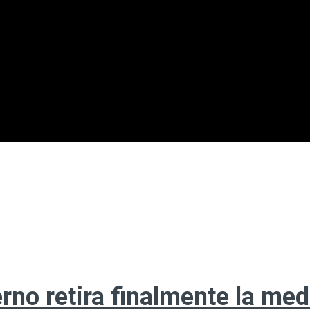
osto del 2026
OPINIÓN
INTERNACIONAL
REPORTAJES
ENTR
erno retira finalmente la med