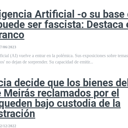
igencia Artificial -o su base
puede ser fascista: Destaca 
ranco
7/06/2023
ificial (AI) vuelve a entrar en la polémica. Sus exposiciones sobre tema
os' no dejan de sorprender. Su capacidad de emitir...
icia decide que los bienes de
 Meirás reclamados por el
queden bajo custodia de la
stración
2/12/2022