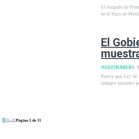
El Juzgado de Prim
en el Pazo de Meirá
El Gobi
muestra
JOSEP HERRERA
-
2
Parece que Ley de 
órdagos lanzados po
1
2
3
...
11
Página 1 de 11