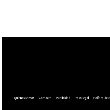
Registrarse
¡Bienvenido! Ingresa en tu cuenta
tu nombre de usuario
tu contraseña
¿Olvidaste tu contraseña? consigue ayuda
Política de privacidad
Recuperación de contraseña
Recupera tu contraseña
tu correo electrónico
Se te ha enviado una contraseña por correo electrónico.
Quienes somos
Contacto
Publicidad
Aviso legal
Política de 