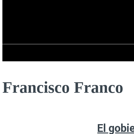
Registrarse / Unirse
sábado, 08 de ag
PENÍNSULA IBÉRICA
Francisco Franco
El gobi