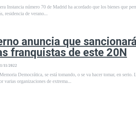
era Instancia número 70 de Madrid ha acordado que los bienes que pe
s, residencia de verano...
erno anuncia que sancionará
s franquistas de este 20N
1/11/2022
Memoria Democrática, se está tomando, o se va hacer tomar, en serio. 
r varias organizaciones de extrema...