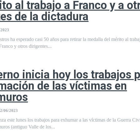
to al trabajo a Franco y a ot
tes de la dictadura
/2023
tros ha esperado casi 50 años para retirar la medalla del mérito al traba
ranco y otros dirigentes...
erno inicia hoy los trabajos 
mación de las víctimas en
muros
2/06/2023
a este lunes los trabajos para exhumar a las víctimas de la Guerra Civi
uros (antiguo Valle de los...