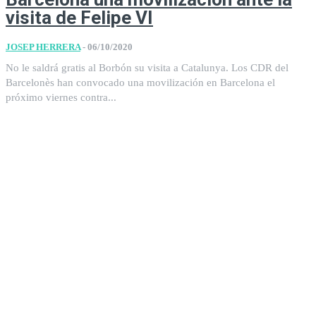
visita de Felipe VI
JOSEP HERRERA
-
06/10/2020
No le saldrá gratis al Borbón su visita a Catalunya. Los CDR del
Barcelonès han convocado una movilización en Barcelona el
próximo viernes contra...