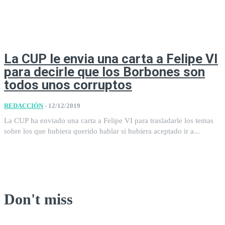
La CUP le envia una carta a Felipe VI
para decirle que los Borbones son
todos unos corruptos
REDACCIÓN
-
12/12/2019
La CUP ha enviado una carta a Felipe VI para trasladarle los temas
sobre los que hubiera querido hablar si hubiera aceptado ir a...
Don't miss