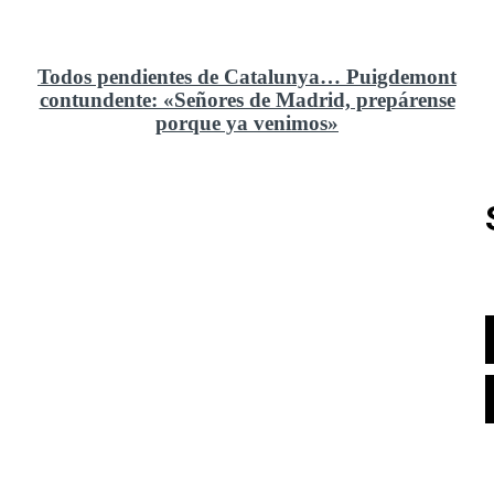
Todos pendientes de Catalunya… Puigdemont
contundente: «Señores de Madrid, prepárense
porque ya venimos»
Rusia y el cambio geoestratégico en África
El ministerio de Defensa no ha querido comprar al
Rey un nuevo velero de regatas