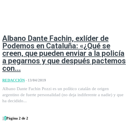
Albano Dante Fachin, exlíder de
Podemos en Cataluña: «¿Qué se
creen, que pueden enviar a la policía
a pegarnos y que después pactemos
con...
REDACCIÓN
-
13/04/2019
Albano Dante Fachin Pozzi es un político catalán de origen
argentino de fuerte personalidad (no deja indiferente a nadie) y que
ha decidido...
1
2
Página 2 de 2