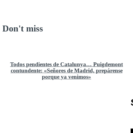
Don't miss
Todos pendientes de Catalunya… Puigdemont
contundente: «Señores de Madrid, prepárense
porque ya venimos»
Rusia y el cambio geoestratégico en África
El ministerio de Defensa no ha querido comprar al
Rey un nuevo velero de regatas