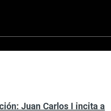
osto del 2026
OPINIÓN
INTERNACIONAL
REPORTAJES
ENTR
ción: Juan Carlos I incita a