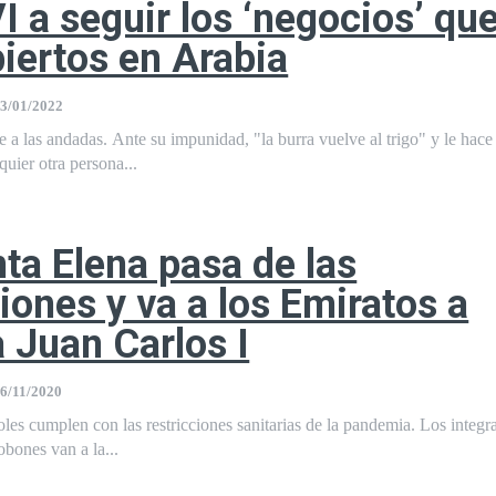
I a seguir los ‘negocios’ que
biertos en Arabia
3/01/2022
e a las andadas. Ante su impunidad, "la burra vuelve al trigo" y le hace
quier otra persona...
nta Elena pasa de las
ciones y va a los Emiratos a
a Juan Carlos I
6/11/2020
les cumplen con las restricciones sanitarias de la pandemia. Los integra
bones van a la...