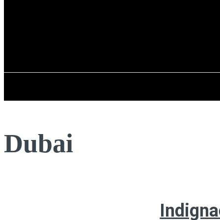
Registrarse / Unirse
jueves, 06 de ag
PENÍNSULA IBÉRICA
Dubai
Indigna