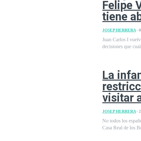
Felipe V
tiene a
JOSEP HERRERA
-
0
Juan Carlos I vuelv
decisiones que cual
La infa
restric
visitar 
JOSEP HERRERA
-
2
No todos los españo
Casa Real de los Bo