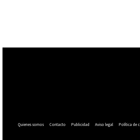
Registrarse
¡Bienvenido! Ingresa en tu cuenta
tu nombre de usuario
tu contraseña
¿Olvidaste tu contraseña? consigue ayuda
Política de privacidad
Recuperación de contraseña
Recupera tu contraseña
tu correo electrónico
Se te ha enviado una contraseña por correo electrónico.
Quienes somos
Contacto
Publicidad
Aviso legal
Política de 