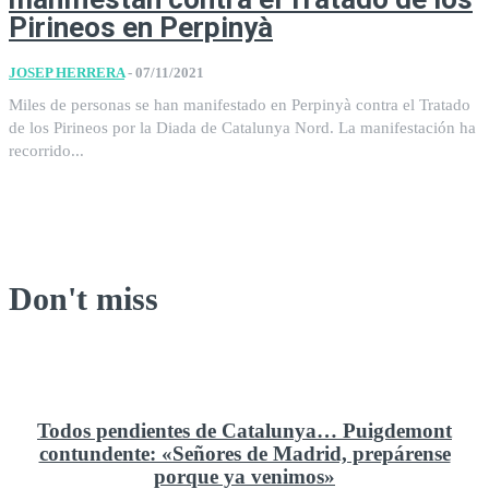
Pirineos en Perpinyà
JOSEP HERRERA
-
07/11/2021
Miles de personas se han manifestado en Perpinyà contra el Tratado
de los Pirineos por la Diada de Catalunya Nord. La manifestación ha
recorrido...
Don't miss
Todos pendientes de Catalunya… Puigdemont
contundente: «Señores de Madrid, prepárense
porque ya venimos»