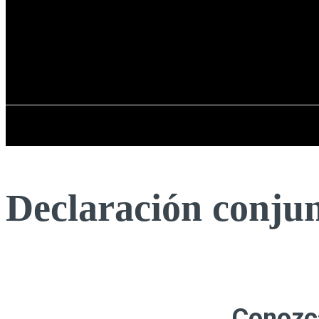
Registrarse / Unirse
jueves, 06 de ag
PENÍNSULA IBÉRICA
Declaración conj
Conozca