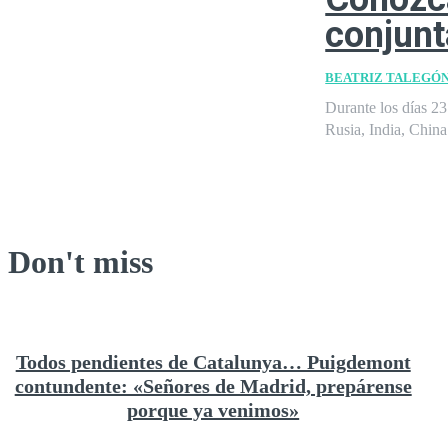
conjunt
BEATRIZ TALEGÓ
Durante los días 23
Rusia, India, China 
Don't miss
Todos pendientes de Catalunya… Puigdemont
contundente: «Señores de Madrid, prepárense
porque ya venimos»