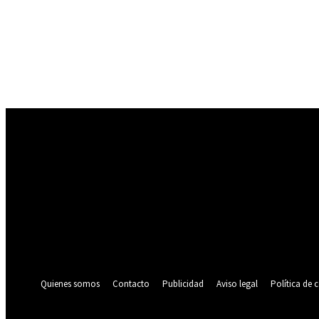
Registrarse
¡Bienvenido! Ingresa en tu cuenta
tu nombre de usuario
tu contraseña
¿Olvidaste tu contraseña? consigue ayuda
Política de privacidad
Recuperación de contraseña
Recupera tu contraseña
tu correo electrónico
Se te ha enviado una contraseña por correo electrónico.
Quienes somos
Contacto
Publicidad
Aviso legal
Política de 