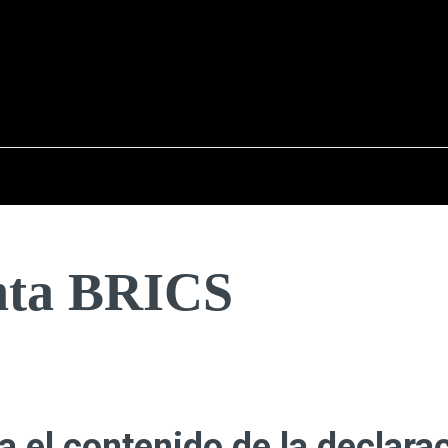
osto del 2026
OPINIÓN
INTERNACIONAL
REPORTAJES
ENTR
unta BRICS
 el contenido de la declara