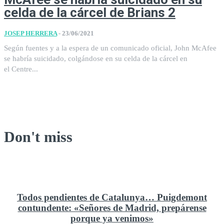
celda de la cárcel de Brians 2
JOSEP HERRERA
-
23/06/2021
Según fuentes y a la espera de un comunicado oficial, John McAfee
se habría suicidado, colgándose en su celda de la cárcel en
el Centre...
Don't miss
Todos pendientes de Catalunya… Puigdemont
contundente: «Señores de Madrid, prepárense
porque ya venimos»