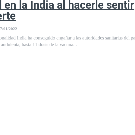
 en la India al hacerle sentir
rte
7/01/2022
alidad India ha conseguido engañar a las autoridades sanitarias del pa
raudulenta, hasta 11 dosis de la vacuna...