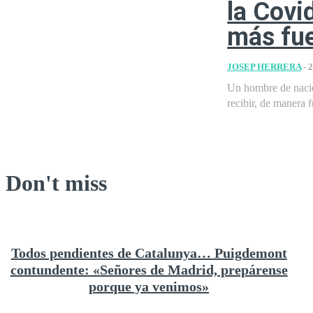
la Covid
más fue
JOSEP HERRERA
-
2
Un hombre de nacion
recibir, de manera f
Don't miss
Todos pendientes de Catalunya… Puigdemont
contundente: «Señores de Madrid, prepárense
porque ya venimos»