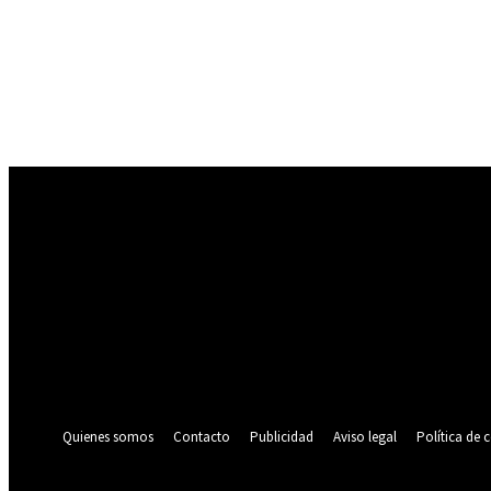
Registrarse
¡Bienvenido! Ingresa en tu cuenta
tu nombre de usuario
tu contraseña
¿Olvidaste tu contraseña? consigue ayuda
Política de privacidad
Recuperación de contraseña
Recupera tu contraseña
tu correo electrónico
Se te ha enviado una contraseña por correo electrónico.
Quienes somos
Contacto
Publicidad
Aviso legal
Política de 