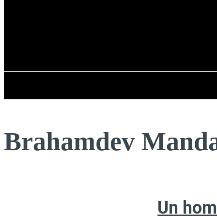
Registrarse / Unirse
viernes, 07 de ag
PENÍNSULA IBÉRICA
Brahamdev Manda
Un homb