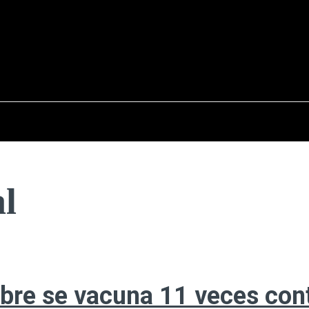
osto del 2026
OPINIÓN
INTERNACIONAL
REPORTAJES
ENTR
l
re se vacuna 11 veces con