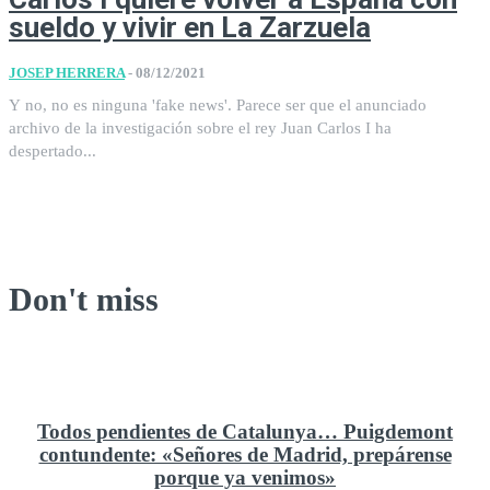
sueldo y vivir en La Zarzuela
JOSEP HERRERA
-
08/12/2021
Y no, no es ninguna 'fake news'. Parece ser que el anunciado
archivo de la investigación sobre el rey Juan Carlos I ha
despertado...
Don't miss
Todos pendientes de Catalunya… Puigdemont
contundente: «Señores de Madrid, prepárense
porque ya venimos»