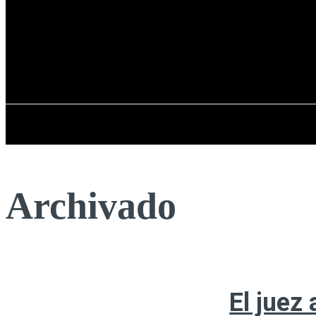
Registrarse / Unirse
viernes, 07 de ag
PENÍNSULA IBÉRICA
Archivado
El juez