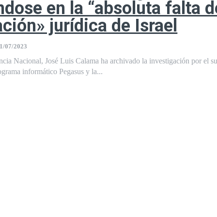
dose en la “absoluta falta d
ción» jurídica de Israel
1/07/2023
ncia Nacional, José Luis Calama ha archivado la investigación por el s
ograma informático Pegasus y la...