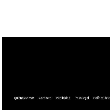
Registrarse
¡Bienvenido! Ingresa en tu cuenta
tu nombre de usuario
tu contraseña
¿Olvidaste tu contraseña? consigue ayuda
Política de privacidad
Recuperación de contraseña
Recupera tu contraseña
tu correo electrónico
Se te ha enviado una contraseña por correo electrónico.
Quienes somos
Contacto
Publicidad
Aviso legal
Política de 