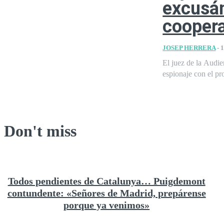
excusán
coopera
JOSEP HERRERA
-
1
El juez de la Audie
espionaje con el pr
Don't miss
Todos pendientes de Catalunya… Puigdemont
contundente: «Señores de Madrid, prepárense
porque ya venimos»