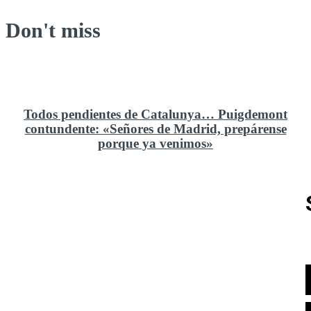
Don't miss
Todos pendientes de Catalunya… Puigdemont
contundente: «Señores de Madrid, prepárense
porque ya venimos»
Rusia y el cambio geoestratégico en África
El ministerio de Defensa no ha querido comprar al
Rey un nuevo velero de regatas