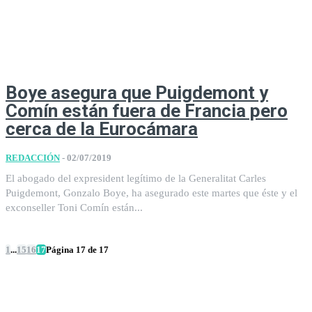
Boye asegura que Puigdemont y
Comín están fuera de Francia pero
cerca de la Eurocámara
REDACCIÓN
-
02/07/2019
El abogado del expresident legítimo de la Generalitat Carles
Puigdemont, Gonzalo Boye, ha asegurado este martes que éste y el
exconseller Toni Comín están...
1
...
15
16
17
Página 17 de 17