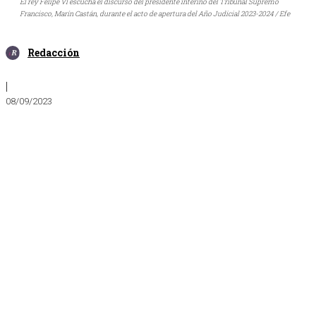
El rey Felipe VI escucha el discurso del presidente interino del Tribunal Supremo
Francisco, Marín Castán, durante el acto de apertura del Año Judicial 2023-2024 / Efe
Redacción
|
08/09/2023