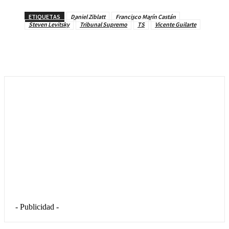
ETIQUETAS
Daniel Ziblatt
Francisco Marín Castán
Steven Levitsky
Tribunal Supremo
TS
Vicente Guilarte
- Publicidad -