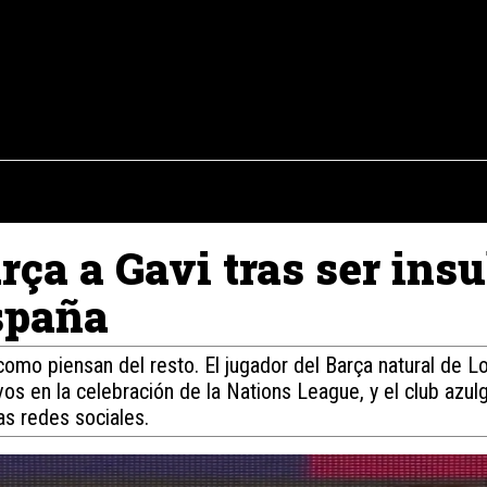
osto del 2026
OPINIÓN
INTERNACIONAL
REPORTAJES
ENTR
rça a Gavi tras ser ins
spaña
omo piensan del resto. El jugador del Barça natural de Lo
os en la celebración de la Nations League, y el club azul
las redes sociales.