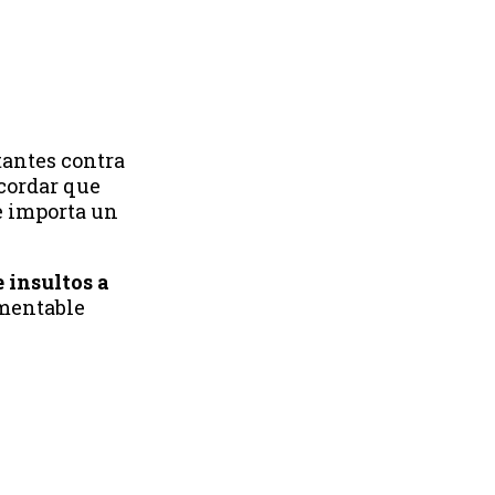
tantes contra
ecordar que
le importa un
 insultos a
mentable