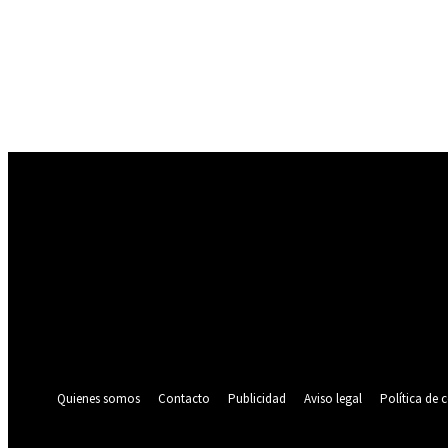
Registrarse
¡Bienvenido! Ingresa en tu cuenta
tu nombre de usuario
tu contraseña
¿Olvidaste tu contraseña? consigue ayuda
Política de privacidad
Recuperación de contraseña
Recupera tu contraseña
tu correo electrónico
Se te ha enviado una contraseña por correo electrónico.
Quienes somos
Contacto
Publicidad
Aviso legal
Política de 