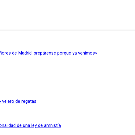
ñores de Madrid, prepárense porque ya venimos»
 velero de regatas
onalidad de una ley de amnistía