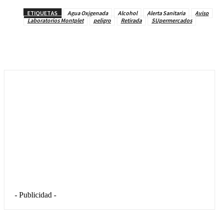
ETIQUETAS
Agua Oxigenada
Alcohol
Alerta Sanitaria
Aviso
Laboratorios Montplet
peligro
Retirada
SUpermercados
- Publicidad -