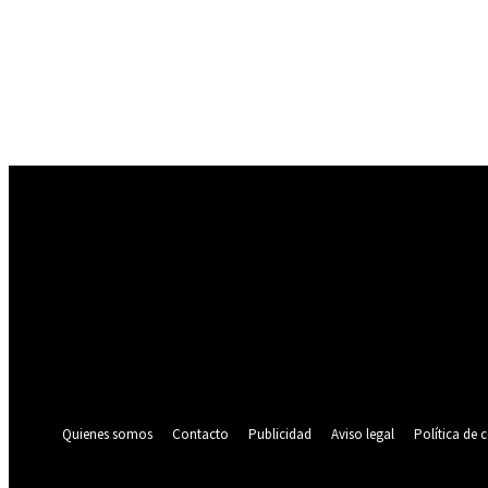
Registrarse
¡Bienvenido! Ingresa en tu cuenta
tu nombre de usuario
tu contraseña
¿Olvidaste tu contraseña? consigue ayuda
Política de privacidad
Recuperación de contraseña
Recupera tu contraseña
tu correo electrónico
Se te ha enviado una contraseña por correo electrónico.
Quienes somos
Contacto
Publicidad
Aviso legal
Política de 