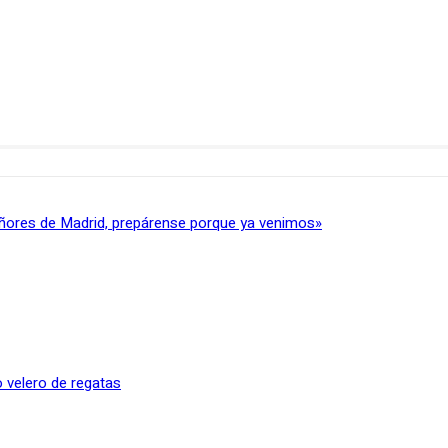
ñores de Madrid, prepárense porque ya venimos»
 velero de regatas