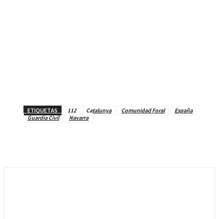
ETIQUETAS
112
Catalunya
Comunidad Foral
España
Guardia Civil
Navarra