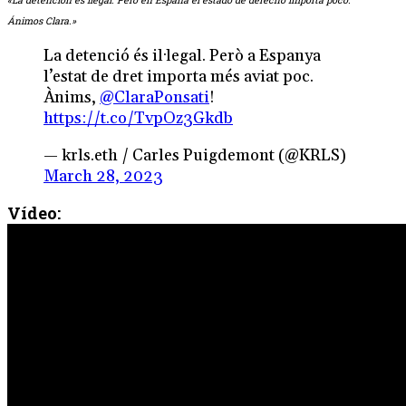
Ánimos Clara.»
La detenció és il·legal. Però a Espanya
l’estat de dret importa més aviat poc.
Ànims,
@ClaraPonsati
!
https://t.co/TvpOz3Gkdb
— krls.eth / Carles Puigdemont (@KRLS)
March 28, 2023
Vídeo: