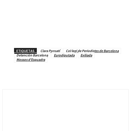
ETIQUETAS
Clara Ponsatí
Col·legi de Periodistes de Barcelona
Detención Barcelona
Eurodiputada
Exiliada
Mossos d'Esquadra