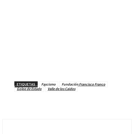
ETIQUETAS
Fascismo
Fundación Francisco Franco
Golpe de Estado
Valle de los Caidos