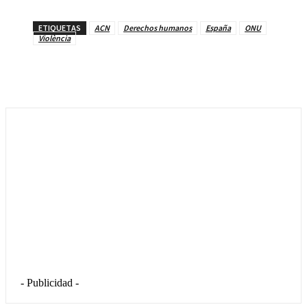
ETIQUETAS
ACN
Derechos humanos
España
ONU
Violència
- Publicidad -