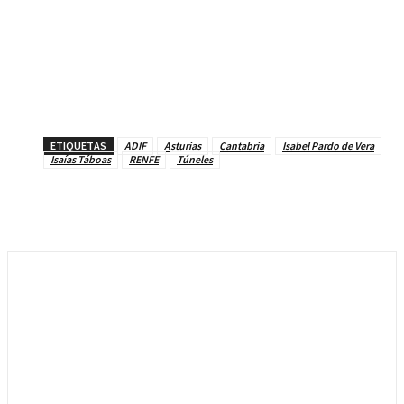
ETIQUETAS
ADIF
Asturias
Cantabria
Isabel Pardo de Vera
Isaías Táboas
RENFE
Túneles