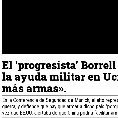
Registrarse / Unirse
sábado, 08 de ag
PENÍNSULA IBÉRICA
El ‘progresista’ Borre
la ayuda militar en U
más armas».
En la Conferencia de Seguridad de Múnich, el alto repres
guerra, y defiende que hay que armar a dicho país "porqu
vez que EE.UU. alertaba de que China podría facilitar a