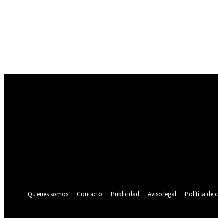
Registrarse
¡Bienvenido! Ingresa en tu cuenta
tu nombre de usuario
tu contraseña
¿Olvidaste tu contraseña? consigue ayuda
Política de privacidad
Recuperación de contraseña
Recupera tu contraseña
tu correo electrónico
Se te ha enviado una contraseña por correo electrónico.
Quienes somos
Contacto
Publicidad
Aviso legal
Política de 