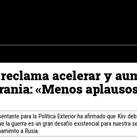
osto del 2026
OPINIÓN
INTERNACIONAL
REPORTAJES
ENTR
ll reclama acelerar y a
crania: «Menos aplauso
entante para la Política Exterior ha afirmado que Kiiv deb
e la guerra es un gran desafío existencial para nuestra se
rmamento a Rusia.