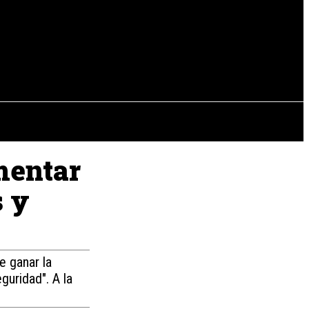
EVISTAS
OTRAS SECCIONES
umentar
s y
e ganar la
guridad". A la