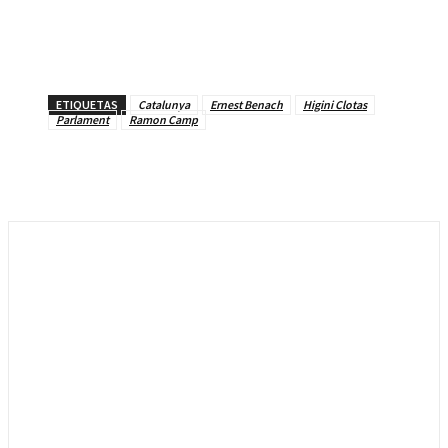
ETIQUETAS
Catalunya
Ernest Benach
Higini Clotas
Parlament
Ramon Camp