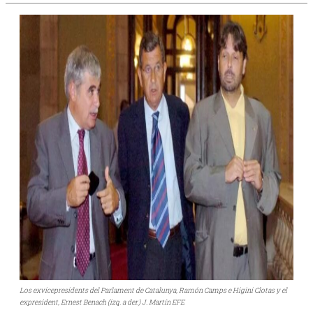
Los exvicepresidents del Parlament de Catalunya, Ramón Camps e Higini Clotas y el
expresident, Ernest Benach (izq. a der.) J. Martín EFE