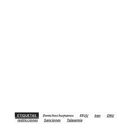
ETIQUETAS
Derechos humanos
EEUU
Iran
ONU
restricciones
Sanciones
Talasemia